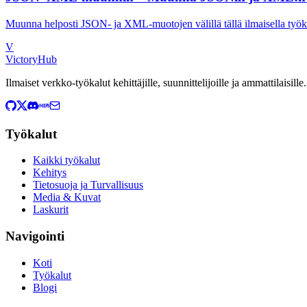
Muunna helposti JSON- ja XML-muotojen välillä tällä ilmaisella työka
V
VictoryHub
Ilmaiset verkko-työkalut kehittäjille, suunnittelijoille ja ammattilaisill
Työkalut
Kaikki työkalut
Kehitys
Tietosuoja ja Turvallisuus
Media & Kuvat
Laskurit
Navigointi
Koti
Työkalut
Blogi