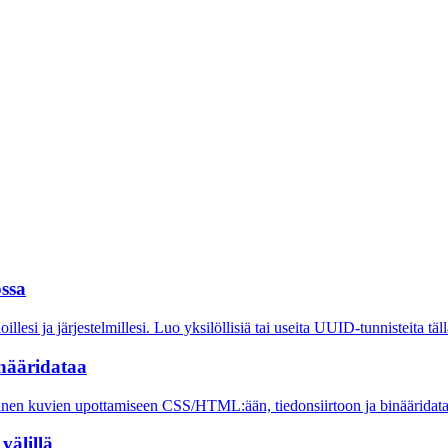
ossa
esi ja järjestelmillesi. Luo yksilöllisiä tai useita UUID-tunnisteita täl
nääridataa
llinen kuvien upottamiseen CSS/HTML:ään, tiedonsiirtoon ja binääridata
älillä