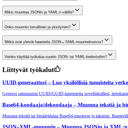
Miksi muuntaa JSONin ja YAML:n välillä?
Onko muunnin turvallinen ja yksityinen?
Mitkä ovat yleisiä haasteita JSON↔YAML-muunnoksessa?
Voinko käyttää työkalua suuriin JSON- tai YAML-tiedostoihin?
Liittyvät työkalut
UUID-generaattori – Luo yksilöllisiä tunnisteita verk
Generoi satunnaisia UUID/GUID-tunnisteita sovelluksillesi, tietokannoill
Base64-koodaaja/dekoodaaja – Muunna tekstiä ja bi
Muunna tekstiä tai binääridataa Base64-muotoon ja takaisin. Ihantee
JSON–XML-muunnin – Muunna JSONin ja XML:n v