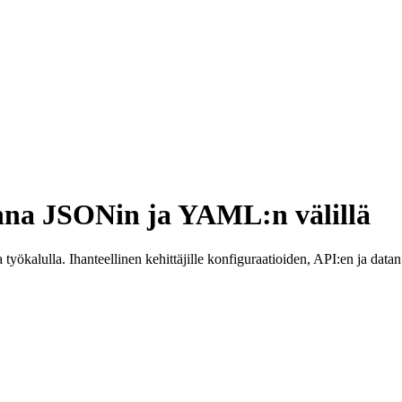
 JSONin ja YAML:n välillä
ökalulla. Ihanteellinen kehittäjille konfiguraatioiden, API:en ja datan