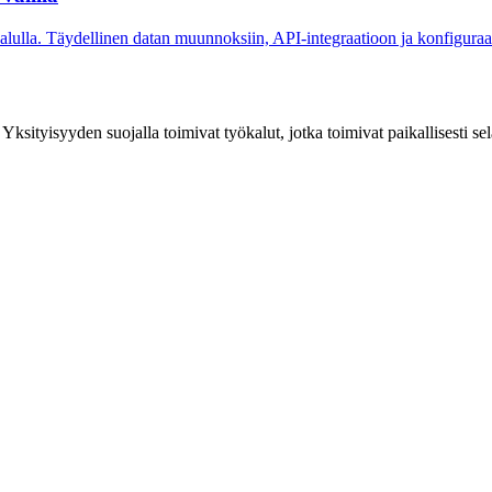
lulla. Täydellinen datan muunnoksiin, API-integraatioon ja konfiguraa
e. Yksityisyyden suojalla toimivat työkalut, jotka toimivat paikallisesti se