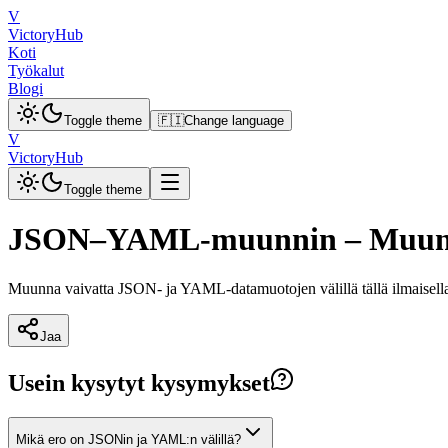
V
VictoryHub
Koti
Työkalut
Blogi
Toggle theme
🇫🇮
Change language
V
VictoryHub
Toggle theme
JSON–YAML-muunnin – Muunna
Muunna vaivatta JSON- ja YAML-datamuotojen välillä tällä ilmaisella ty
Jaa
Usein kysytyt kysymykset
Mikä ero on JSONin ja YAML:n välillä?