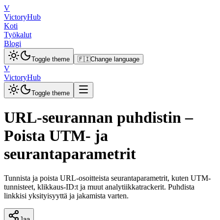
V
VictoryHub
Koti
Työkalut
Blogi
Toggle theme
🇫🇮
Change language
V
VictoryHub
Toggle theme
URL-seurannan puhdistin –
Poista UTM- ja
seurantaparametrit
Tunnista ja poista URL-osoitteista seurantaparametrit, kuten UTM-
tunnisteet, klikkaus-ID:t ja muut analytiikkatrackerit. Puhdista
linkkisi yksityisyyttä ja jakamista varten.
Jaa