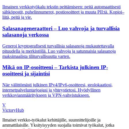
Ilmainen verkkotyökalu tekstin peittämiseen: peitä automaattisesti
sähköpostit, puhelinnumerot, postiosoitteet ja muuta PII:tä. Kopioi–
liitä, peitä ja vie.
Salasanageneraattori – Luo vahvoja ja turvallisia
salasanoja verkossa
Generoi kryptografisesti turvallisia salasanoja mukautettavalla
pituudella ja merkistöllä. Luo vahvoja ja satunnaisia salasanoja
maksimaalista tiliturvallisuutta varten.
Mikä on IP-osoitteeni – Tarkista julkinen IP-
osoitteesi ja sijaintisi
Näe välittömästi julkinen IPv4/IPv6-osoitteesi, geolokaatiosi,
internetpalveluntarjoajasi ja yhteystietosi. Hyödyllinen
verkkovianmääritykseen ja VPN-vahvistukseen.
V
VictoryHub
Ilmaiset verkko-työkalut kehittäjille, suunnittelijoille ja
ammattilaisille. Yksityisyyden suojalla toimivat työkalut, jotka