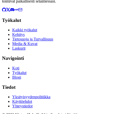
toimivat paikallisesti selaimessasi.
Työkalut
Kaikki työkalut
Kehitys
Tietosuoja ja Turvallisuus
Media & Kuvat
Laskurit
Navigointi
Koti
Työkalut
Blogi
Tiedot
Yksityisyydenpolitiikka
Käyttöehdot
Yhteystiedot