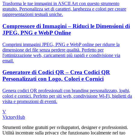
Trasforma le tue immagini in ASCII Art con questo strumento
gratuito. Personalizza set di caratteri, larghezza e colori per creare
rappresentazioni testuali uniche.
Compressore di Immagini – Riduci le Dimensioni di
JPEG, PNG e WebP Online
Comprimi immagini JPEG, PNG e WebP online per ridurre la
dimensione del file senza perdere qualità. Perfetto per
l'ottimizzazione web, caricamenti più rapidi e condivisione via
email.
Generatore di Codici QR – Crea Codici QR
Personalizzati con Logo, Colori e Cornici
Genera codici QR professionali con branding personalizzato, loghi,
colori e cornici. Perfetto per siti web, condivisione Wi-Fi, biglietti da
visita e promozioni di eventi.
V
VictoryHub
Strumenti online gratuiti per sviluppatori, designer e professionisti.
Utilità incentrate sulla privacy che funzionano localmente nel tuo