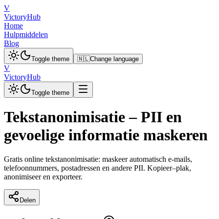
V
VictoryHub
Home
Hulpmiddelen
Blog
Toggle theme
🇳🇱
Change language
V
VictoryHub
Toggle theme
Tekstanonimisatie – PII en
gevoelige informatie maskeren
Gratis online tekstanonimisatie: maskeer automatisch e-mails,
telefoonnummers, postadressen en andere PII. Kopieer–plak,
anonimiseer en exporteer.
Delen