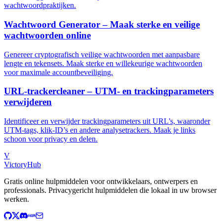
wachtwoordpraktijken.
Wachtwoord Generator – Maak sterke en veilige
wachtwoorden online
Genereer cryptografisch veilige wachtwoorden met aanpasbare
lengte en tekensets. Maak sterke en willekeurige wachtwoorden
voor maximale accountbeveiliging.
URL-trackercleaner – UTM- en trackingparameters
verwijderen
Identificeer en verwijder trackingparameters uit URL’s, waaronder
UTM-tags, klik-ID’s en andere analysetrackers. Maak je links
schoon voor privacy en delen.
V
VictoryHub
Gratis online hulpmiddelen voor ontwikkelaars, ontwerpers en
professionals. Privacygericht hulpmiddelen die lokaal in uw browser
werken.