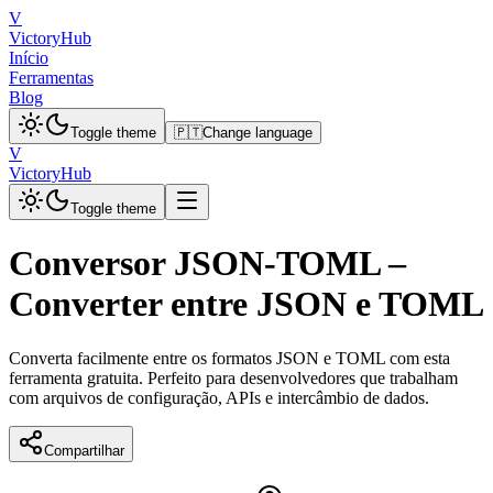
V
VictoryHub
Início
Ferramentas
Blog
Toggle theme
🇵🇹
Change language
V
VictoryHub
Toggle theme
Conversor JSON-TOML –
Converter entre JSON e TOML
Converta facilmente entre os formatos JSON e TOML com esta
ferramenta gratuita. Perfeito para desenvolvedores que trabalham
com arquivos de configuração, APIs e intercâmbio de dados.
Compartilhar