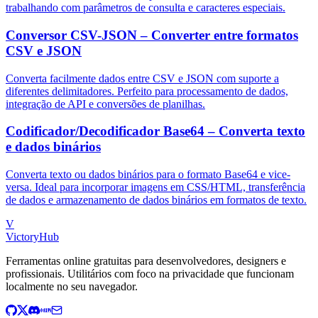
trabalhando com parâmetros de consulta e caracteres especiais.
Conversor CSV-JSON – Converter entre formatos
CSV e JSON
Converta facilmente dados entre CSV e JSON com suporte a
diferentes delimitadores. Perfeito para processamento de dados,
integração de API e conversões de planilhas.
Codificador/Decodificador Base64 – Converta texto
e dados binários
Converta texto ou dados binários para o formato Base64 e vice-
versa. Ideal para incorporar imagens em CSS/HTML, transferência
de dados e armazenamento de dados binários em formatos de texto.
V
VictoryHub
Ferramentas online gratuitas para desenvolvedores, designers e
profissionais. Utilitários com foco na privacidade que funcionam
localmente no seu navegador.