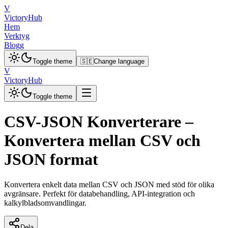
V
VictoryHub
Hem
Verktyg
Blogg
Toggle theme
🇸🇪
Change language
V
VictoryHub
Toggle theme
CSV-JSON Konverterare –
Konvertera mellan CSV och
JSON format
Konvertera enkelt data mellan CSV och JSON med stöd för olika
avgränsare. Perfekt för databehandling, API-integration och
kalkylbladsomvandlingar.
Dela