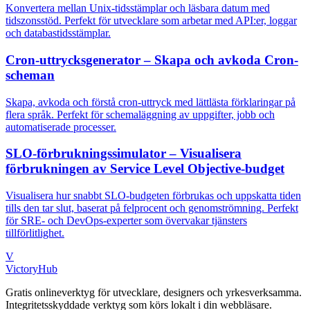
Konvertera mellan Unix-tidsstämplar och läsbara datum med
tidszonsstöd. Perfekt för utvecklare som arbetar med API:er, loggar
och databastidsstämplar.
Cron-uttrycksgenerator – Skapa och avkoda Cron-
scheman
Skapa, avkoda och förstå cron-uttryck med lättlästa förklaringar på
flera språk. Perfekt för schemaläggning av uppgifter, jobb och
automatiserade processer.
SLO-förbrukningssimulator – Visualisera
förbrukningen av Service Level Objective-budget
Visualisera hur snabbt SLO-budgeten förbrukas och uppskatta tiden
tills den tar slut, baserat på felprocent och genomströmning. Perfekt
för SRE- och DevOps-experter som övervakar tjänsters
tillförlitlighet.
V
VictoryHub
Gratis onlineverktyg för utvecklare, designers och yrkesverksamma.
Integritetsskyddade verktyg som körs lokalt i din webbläsare.