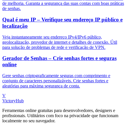
de melhoria. Garanta a segurança das suas contas com boas práticas
de senhas.
Qual é meu IP – Verifique seu endereço IP público e
localização
Veja instantaneamente seu endereço IPv4/IPv6 público,
geolocalização, provedor de internet e detalhes de conexão. Útil
para solução de problemas de rede e verificação de VPN.
Gerador de Senhas – Crie senhas fortes e seguras
online
Gere senhas criptograficamente seguras com comprimento e
conjunto de caracteres personalizáveis. Crie senhas fortes e
aleatórias para máxima segurança de conta.
V
VictoryHub
Ferramentas online gratuitas para desenvolvedores, designers e
profissionais. Utilitários com foco na privacidade que funcionam
localmente no seu navegador.