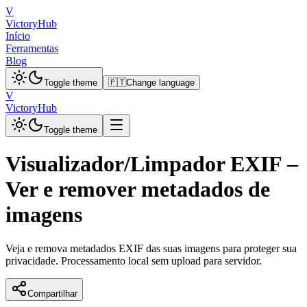
V
VictoryHub
Início
Ferramentas
Blog
Toggle theme
🇵🇹
Change language
V
VictoryHub
Toggle theme
Visualizador/Limpador EXIF –
Ver e remover metadados de
imagens
Veja e remova metadados EXIF das suas imagens para proteger sua
privacidade. Processamento local sem upload para servidor.
Compartilhar