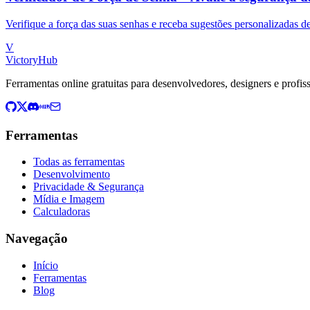
Verifique a força das suas senhas e receba sugestões personalizadas d
V
VictoryHub
Ferramentas online gratuitas para desenvolvedores, designers e profi
Ferramentas
Todas as ferramentas
Desenvolvimento
Privacidade & Segurança
Mídia e Imagem
Calculadoras
Navegação
Início
Ferramentas
Blog