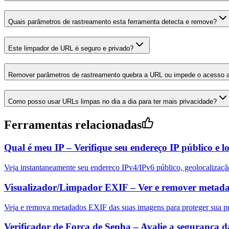
Quais parâmetros de rastreamento esta ferramenta detecta e remove?
Este limpador de URL é seguro e privado?
Remover parâmetros de rastreamento quebra a URL ou impede o acesso a
Como posso usar URLs limpas no dia a dia para ter mais privacidade?
Ferramentas relacionadas
Qual é meu IP – Verifique seu endereço IP público e l
Veja instantaneamente seu endereço IPv4/IPv6 público, geolocalização
Visualizador/Limpador EXIF – Ver e remover metad
Veja e remova metadados EXIF das suas imagens para proteger sua pr
Verificador de Força de Senha – Avalie a segurança d