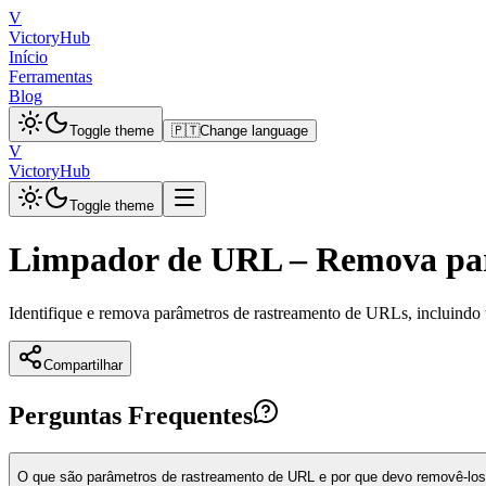
V
VictoryHub
Início
Ferramentas
Blog
Toggle theme
🇵🇹
Change language
V
VictoryHub
Toggle theme
Limpador de URL – Remova par
Identifique e remova parâmetros de rastreamento de URLs, incluindo t
Compartilhar
Perguntas Frequentes
O que são parâmetros de rastreamento de URL e por que devo removê-lo